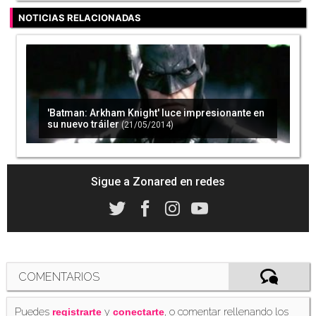
NOTICIAS RELACIONADAS
'Batman: Arkham Knight' luce impresionante en
su nuevo tráiler
(21/05/2014)
Sigue a Zonared en redes
COMENTARIOS
Puedes
y
, o comentar rellenando los
registrarte
conectarte