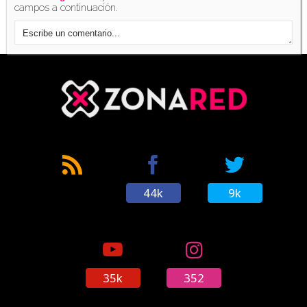
campos a continuación.
44k
9k
35k
352