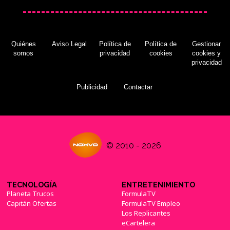
Quiénes
Aviso Legal
Política de
Política de
Gestionar
somos
privacidad
cookies
cookies y
privacidad
Publicidad
Contactar
© 2010 - 2026
TECNOLOGÍA
ENTRETENIMIENTO
Planeta Trucos
FormulaTV
Capitán Ofertas
FormulaTV Empleo
Los Replicantes
eCartelera