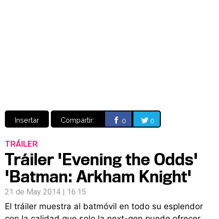
Video
CÓMICS
MANGA
Insertar
Compartir:
0
0
TRÁILER
Tráiler 'Evening the Odds'
'Batman: Arkham Knight'
21 de May 2014 | 16:15
El tráiler muestra al batmóvil en todo su esplendor
con la calidad que solo la next-gen puede ofrecer.