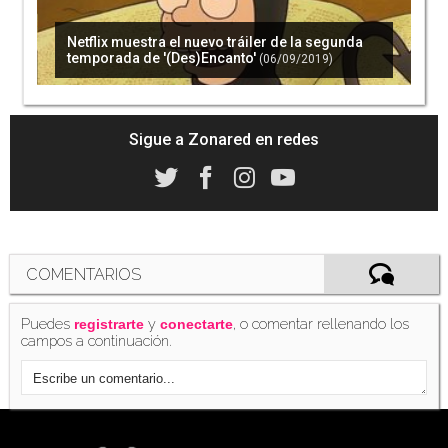
Netflix muestra el nuevo tráiler de la segunda
temporada de '(Des)Encanto'
(06/09/2019)
Sigue a Zonared en redes
COMENTARIOS
Puedes
y
, o comentar rellenando los
registrarte
conectarte
campos a continuación.