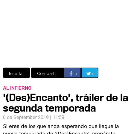
Video
CÓMICS
MANGA
Insertar
Compartir:
0
0
AL INFIERNO
'(Des)Encanto', tráiler de la
segunda temporada
6 de September 2019 | 11:58
Si eres de los que anda esperando que llegue la
nueva temporada de '(Des)Encanto', prepárate,