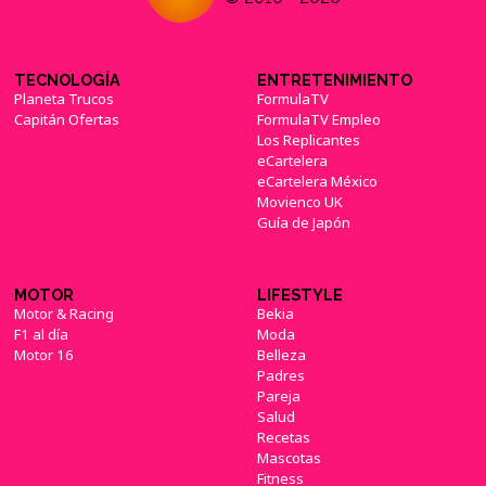
TECNOLOGÍA
ENTRETENIMIENTO
Planeta Trucos
FormulaTV
Capitán Ofertas
FormulaTV Empleo
Los Replicantes
eCartelera
eCartelera México
Movienco UK
Guía de Japón
MOTOR
LIFESTYLE
Motor & Racing
Bekia
F1 al día
Moda
Motor 16
Belleza
Padres
Pareja
Salud
Recetas
Mascotas
Fitness