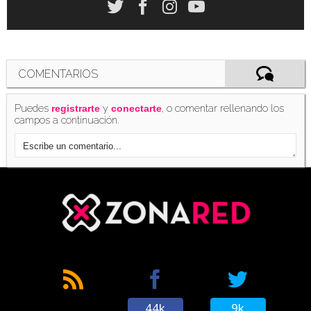
COMENTARIOS
Puedes
y
, o comentar rellenando los
registrarte
conectarte
campos a continuación.
44k
9k