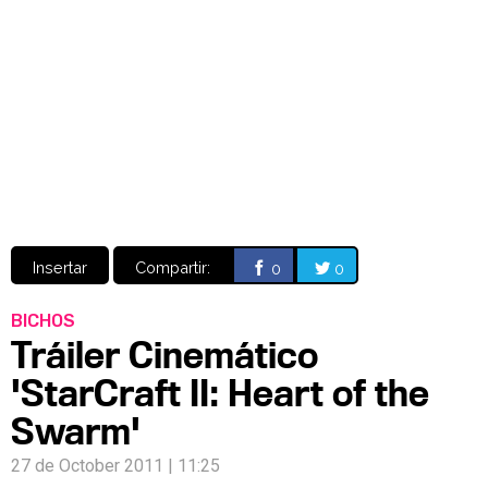
Video
CÓMICS
MANGA
Insertar
Compartir:
0
0
BICHOS
Tráiler Cinemático
'StarCraft II: Heart of the
Swarm'
27 de October 2011 | 11:25