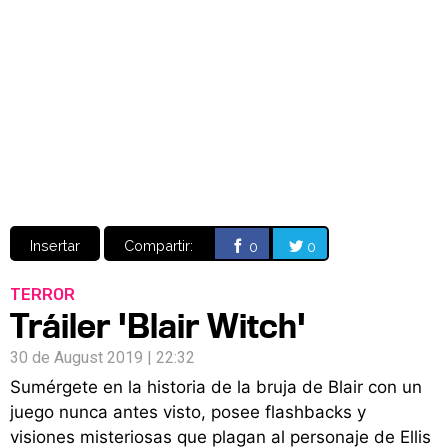
Video
CÓMICS
MANGA
Insertar
Compartir:
0
0
TERROR
Tráiler 'Blair Witch'
30 de August 2019 | 22:32
Sumérgete en la historia de la bruja de Blair con un
juego nunca antes visto, posee flashbacks y
visiones misteriosas que plagan al personaje de Ellis