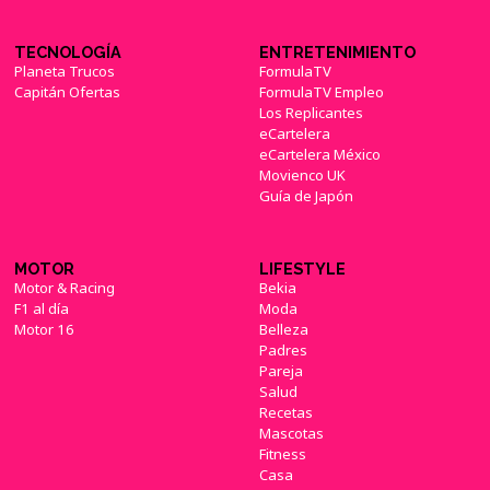
TECNOLOGÍA
ENTRETENIMIENTO
Planeta Trucos
FormulaTV
Capitán Ofertas
FormulaTV Empleo
Los Replicantes
eCartelera
eCartelera México
Movienco UK
Guía de Japón
MOTOR
LIFESTYLE
Motor & Racing
Bekia
F1 al día
Moda
Motor 16
Belleza
Padres
Pareja
Salud
Recetas
Mascotas
Fitness
Casa