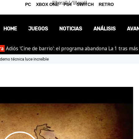
{literal}
{/literal}
PC
XBOX ONE
PS4
SWITCH
RETRO
HOME
JUEGOS
NOTICIAS
ANÁLISIS
AVA
ra
Adiós 'Cine de barrio': el programa abandona La 1 tras más
OPINIÓN
demo técnica luce increíble
REPORTAJES