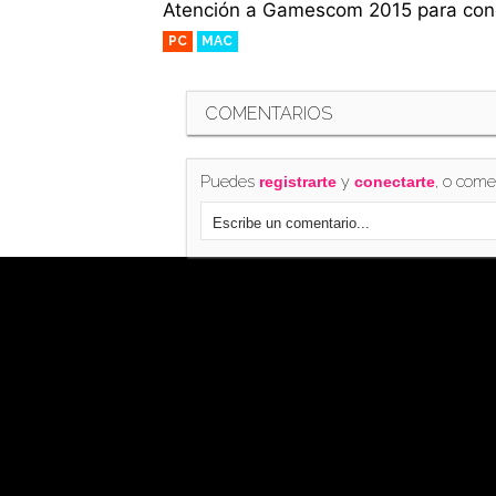
Atención a Gamescom 2015 para cono
PC
MAC
COMENTARIOS
Puedes
y
, o come
registrarte
conectarte