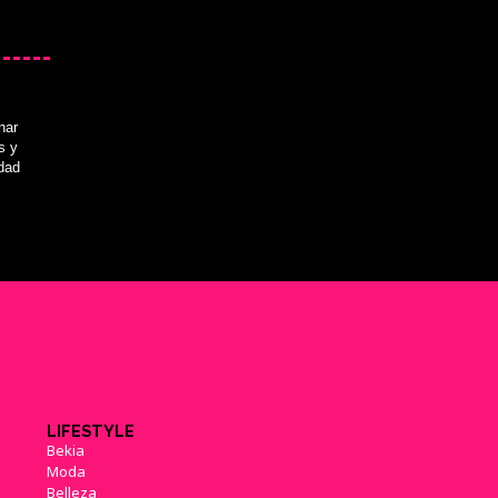
nar
s y
idad
LIFESTYLE
Bekia
Moda
Belleza