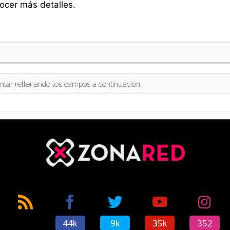
cer más detalles.
ntar rellenando los campos a continuación.
44k
9k
35k
352