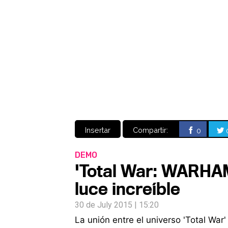
Insertar
Compartir:
0
DEMO
'Total War: WARHA
luce increíble
30 de July 2015 | 15:20
La unión entre el universo 'Total Wa