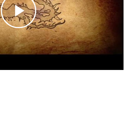
Play
Video