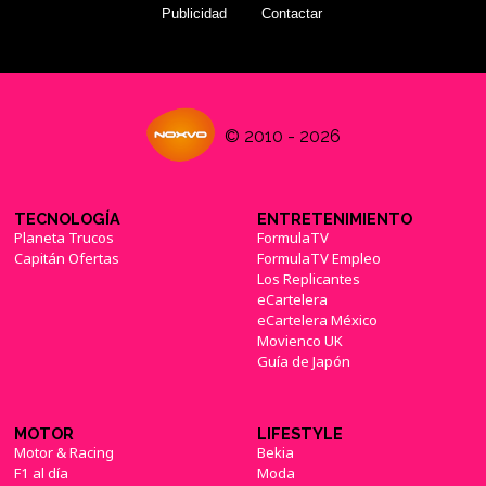
Publicidad
Contactar
© 2010 - 2026
TECNOLOGÍA
ENTRETENIMIENTO
Planeta Trucos
FormulaTV
Capitán Ofertas
FormulaTV Empleo
Los Replicantes
eCartelera
eCartelera México
Movienco UK
Guía de Japón
MOTOR
LIFESTYLE
Motor & Racing
Bekia
F1 al día
Moda