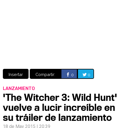
Video
CÓMICS
MANGA
Insertar
Compartir:
0
0
LANZAMIENTO
'The Witcher 3: Wild Hunt'
vuelve a lucir increíble en
su tráiler de lanzamiento
18 de May 2015 | 20:39