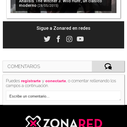
Análisis 'The Witcher 3: Wild Hunt', un clásico
moderno
(28/05/2015)
Sigue a Zonared en redes
COMENTARIOS
Puedes
y
, o comentar rellenando los
registrarte
conectarte
campos a continuación.