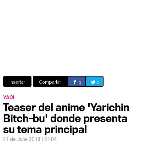
Video
CÓMICS
MANGA
Insertar
Compartir:
0
0
YAOI
Teaser del anime 'Yarichin
Bitch-bu' donde presenta
su tema principal
21 de June 2018 | 21:04