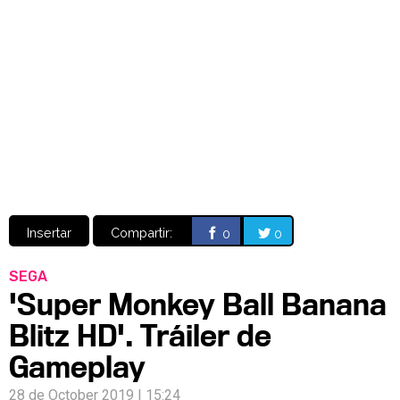
Video
CÓMICS
MANGA
Insertar
Compartir:
0
0
SEGA
'Super Monkey Ball Banana
Blitz HD'. Tráiler de
Gameplay
28 de October 2019 | 15:24