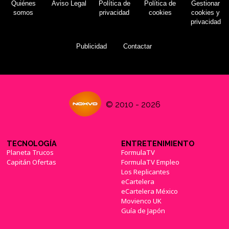
Quiénes
Aviso Legal
Política de
Política de
Gestionar
somos
privacidad
cookies
cookies y
privacidad
Publicidad
Contactar
© 2010 - 2026
TECNOLOGÍA
ENTRETENIMIENTO
Planeta Trucos
FormulaTV
Capitán Ofertas
FormulaTV Empleo
Los Replicantes
eCartelera
eCartelera México
Movienco UK
Guía de Japón