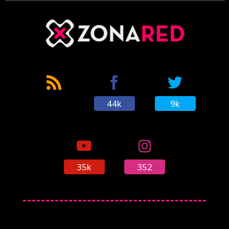
44k
9k
35k
352