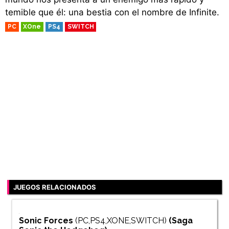
temible que él: una bestia con el nombre de Infinite.
PC
XOne
PS4
SWITCH
JUEGOS RELACIONADOS
Sonic Forces
(PC,PS4,XONE,SWITCH)
(Saga