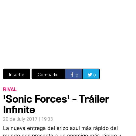
Video
CÓMICS
MANGA
Insertar
Compartir:
0
0
RIVAL
'Sonic Forces' – Tráiler
Infinite
20 de July 2017 | 19:33
La nueva entrega del erizo azul más rápido del
mundo nos presenta a un enemigo más rápido y