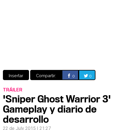
Video
CÓMICS
MANGA
Insertar
Compartir:
0
0
TRÁILER
'Sniper Ghost Warrior 3'
Gameplay y diario de
desarrollo
22 de July 2015 | 21:27