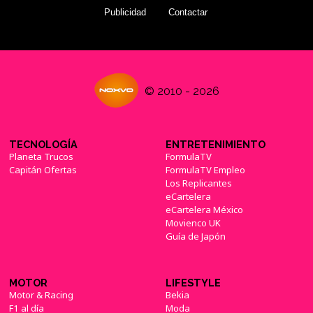
Publicidad
Contactar
© 2010 - 2026
TECNOLOGÍA
ENTRETENIMIENTO
Planeta Trucos
FormulaTV
Capitán Ofertas
FormulaTV Empleo
Los Replicantes
eCartelera
eCartelera México
Movienco UK
Guía de Japón
MOTOR
LIFESTYLE
Motor & Racing
Bekia
F1 al día
Moda