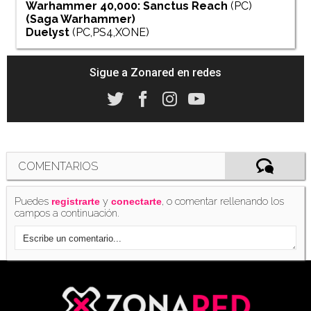
Warhammer 40,000: Sanctus Reach
(PC)
(Saga
Warhammer
)
Duelyst
(PC,PS4,XONE)
Sigue a Zonared en redes
COMENTARIOS
Puedes
y
, o comentar rellenando los
registrarte
conectarte
campos a continuación.