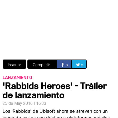
Video
CÓMICS
MANGA
Insertar
Compartir:
0
0
LANZAMIENTO
'Rabbids Heroes' - Tráiler
de lanzamiento
25 de May 2016 | 16:33
Los 'Rabbids' de Ubisoft ahora se atreven con un
juego de cartas con destino a plataformas móviles.