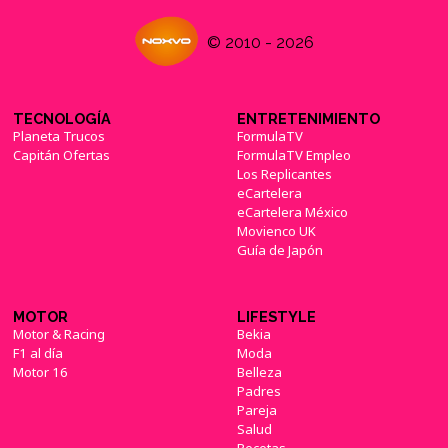
© 2010 - 2026
TECNOLOGÍA
ENTRETENIMIENTO
Planeta Trucos
FormulaTV
Capitán Ofertas
FormulaTV Empleo
Los Replicantes
eCartelera
eCartelera México
Movienco UK
Guía de Japón
MOTOR
LIFESTYLE
Motor & Racing
Bekia
F1 al día
Moda
Motor 16
Belleza
Padres
Pareja
Salud
Recetas