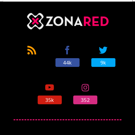
44k
9k
35k
352