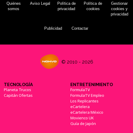
Quiénes
Aviso Legal
Política de
Política de
Gestionar
somos
privacidad
cookies
cookies y
privacidad
Publicidad
Contactar
© 2010 - 2026
TECNOLOGÍA
ENTRETENIMIENTO
Planeta Trucos
FormulaTV
Capitán Ofertas
FormulaTV Empleo
Los Replicantes
eCartelera
eCartelera México
Movienco UK
Guía de Japón