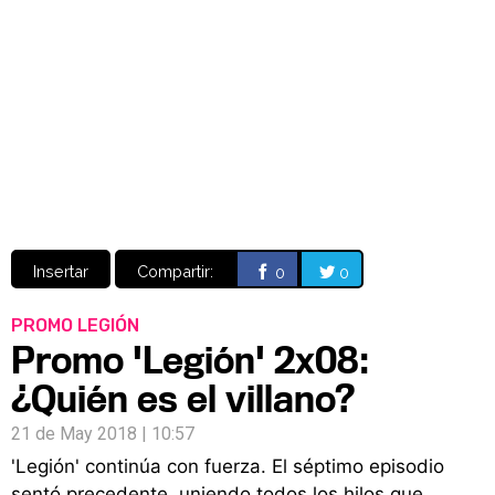
Video
CÓMICS
MANGA
Insertar
Compartir:
0
0
PROMO LEGIÓN
Promo 'Legión' 2x08:
¿Quién es el villano?
21 de May 2018 | 10:57
'Legión' continúa con fuerza. El séptimo episodio
sentó precedente, uniendo todos los hilos que