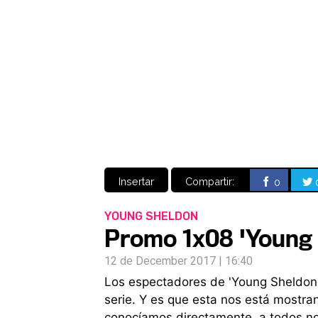
Insertar
Compartir:
0
YOUNG SHELDON
Promo 1x08 'Young 
12 de December 2017 | 16:40
Los espectadores de 'Young Sheldon'
serie. Y es que esta nos está mostr
conocíamos directamente, a todos nos