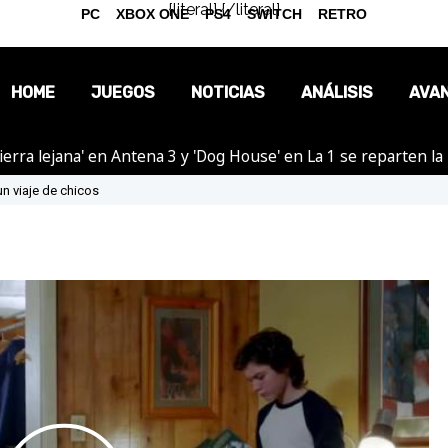
{literal}
{/literal}
PC
XBOX ONE
PS4
SWITCH
RETRO
HOME
JUEGOS
NOTICIAS
ANÁLISIS
AVA
ierra lejana' en Antena 3 y 'Dog House' en La 1 se reparten l
OPINIÓN
n viaje de chicos
REPORTAJES