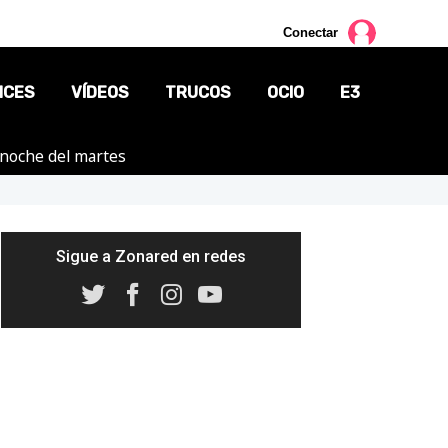
Conectar
NCES
VÍDEOS
TRUCOS
OCIO
E3
a noche del martes
CINE
TV
CÓMICS
Sigue a Zonared en redes
MANGA