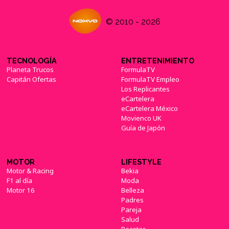
© 2010 - 2026
TECNOLOGÍA
ENTRETENIMIENTO
Planeta Trucos
FormulaTV
Capitán Ofertas
FormulaTV Empleo
Los Replicantes
eCartelera
eCartelera México
Movienco UK
Guía de Japón
MOTOR
LIFESTYLE
Motor & Racing
Bekia
F1 al día
Moda
Motor 16
Belleza
Padres
Pareja
Salud
Recetas