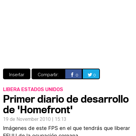
Video
CÓMICS
MANGA
Insertar
Compartir:
0
0
LIBERA ESTADOS UNIDOS
Primer diario de desarrollo
de 'Homefront'
19 de November 2010 | 15:13
Imágenes de este FPS en el que tendrás que liberar
EEUU de la ocupación coreana