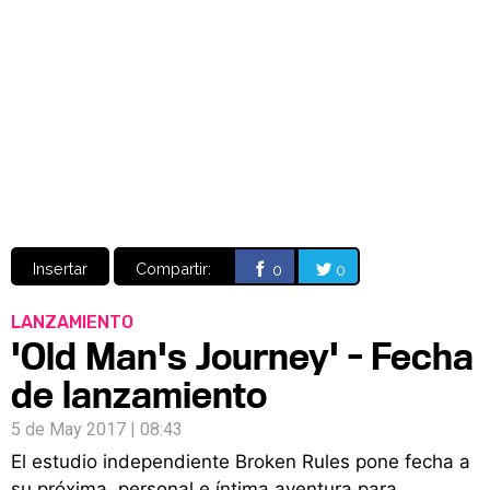
Video
CÓMICS
MANGA
Insertar
Compartir:
0
0
LANZAMIENTO
'Old Man's Journey' - Fecha
de lanzamiento
5 de May 2017 | 08:43
El estudio independiente Broken Rules pone fecha a
su próxima, personal e íntima aventura para