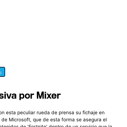
0
usiva por Mixer
n esta peculiar rueda de prensa su fichaje en
g de Microsoft, que de esta forma se asegura el
enidos de 'Fortnite' dentro de un servicio que la