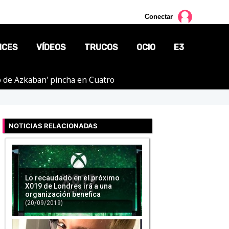
Conectar
NCES
VÍDEOS
TRUCOS
OCIO
E3
ero de Azkaban' pincha en Cuatro
CINE
TV
NOTICIAS RELACIONADAS
CÓMICS
MANGA
Lo recaudado en el próximo
X019 de Londres irá a una
organización benefica
(20/09/2019)