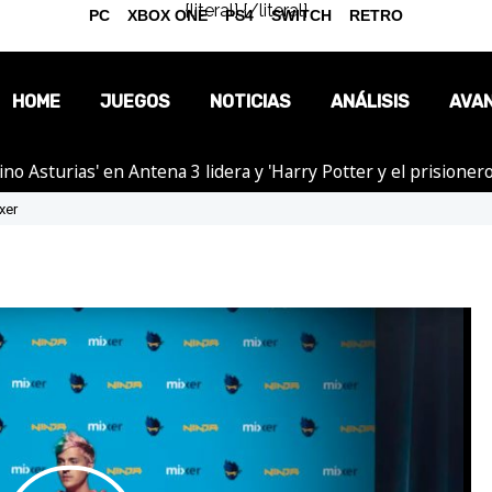
{literal}
{/literal}
PC
XBOX ONE
PS4
SWITCH
RETRO
HOME
JUEGOS
NOTICIAS
ANÁLISIS
AVA
tino Asturias' en Antena 3 lidera y 'Harry Potter y el prision
OPINIÓN
xer
REPORTAJES