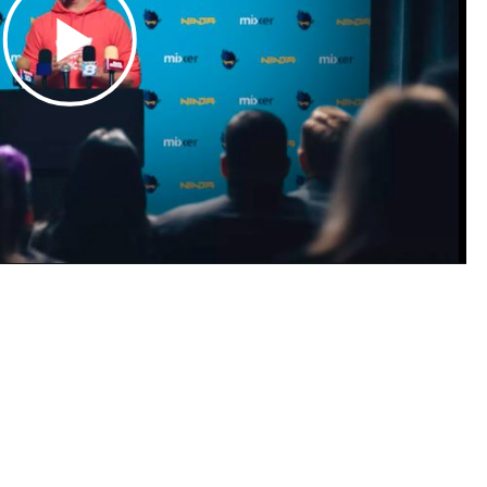
Play
Video