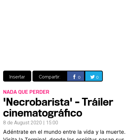
Video
CÓMICS
MANGA
Insertar
Compartir:
0
0
NADA QUE PERDER
'Necrobarista' – Tráiler
cinematográfico
8 de August 2020 | 15:00
Adéntrate en el mundo entre la vida y la muerte.
Visita la Terminal, donde los espíritus pasan sus