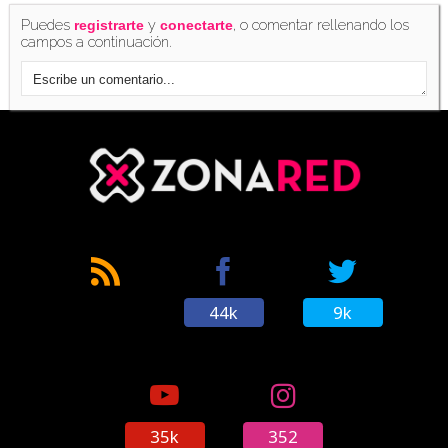
Puedes
y
, o comentar rellenando los
registrarte
conectarte
campos a continuación.
44k
9k
35k
352