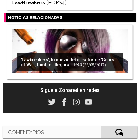
LawBreakers
(PC,PS4)
NOTICIAS RELACIONADAS
'Lawbreakers', lo nuevo del creador de 'Gears
of War', también llegará a PS4
(22/05/2017)
Sigue a Zonared en redes
COMENTARIOS