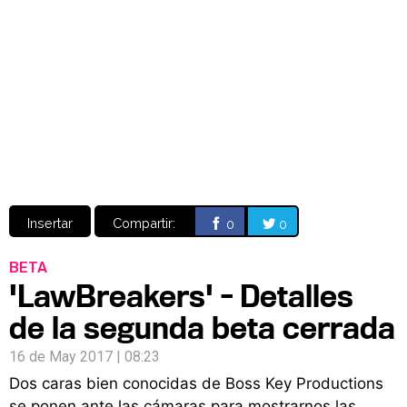
Video
CÓMICS
MANGA
Insertar
Compartir:
0
0
BETA
'LawBreakers' - Detalles
de la segunda beta cerrada
16 de May 2017 | 08:23
Dos caras bien conocidas de Boss Key Productions
se ponen ante las cámaras para mostrarnos las