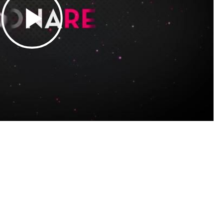
Play
Video