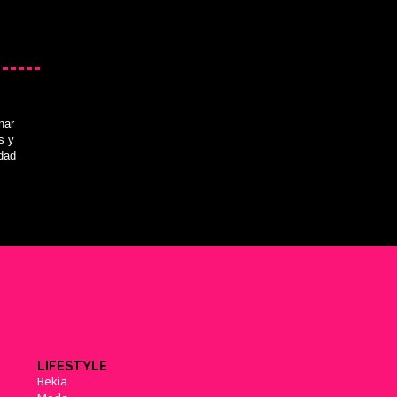
nar
s y
idad
LIFESTYLE
Bekia