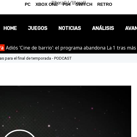
{literal}
{/literal}
PC
XBOX ONE
PS4
SWITCH
RETRO
HOME
JUEGOS
NOTICIAS
ANÁLISIS
AVA
ra
Adiós 'Cine de barrio': el programa abandona La 1 tras más
OPINIÓN
ías para el final de temporada - PODCAST
REPORTAJES