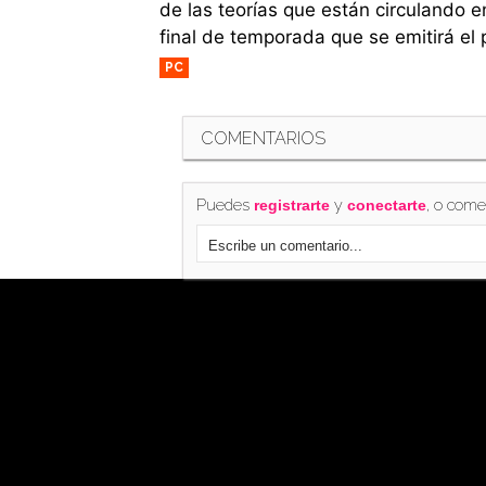
de las teorías que están circulando e
final de temporada que se emitirá el
PC
COMENTARIOS
Puedes
y
, o come
registrarte
conectarte