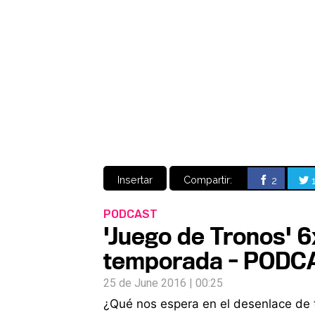
Insertar
Compartir:
2
PODCAST
'Juego de Tronos' 6x
temporada - PODC
25 de June 2016 | 00:25
¿Qué nos espera en el desenlace de