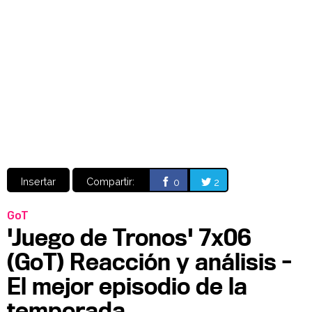
Video
CÓMICS
MANGA
Insertar
Compartir:
0
2
GoT
'Juego de Tronos' 7x06
(GoT) Reacción y análisis -
El mejor episodio de la
temporada