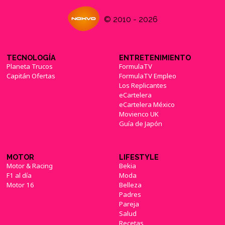
© 2010 - 2026
TECNOLOGÍA
ENTRETENIMIENTO
Planeta Trucos
FormulaTV
Capitán Ofertas
FormulaTV Empleo
Los Replicantes
eCartelera
eCartelera México
Movienco UK
Guía de Japón
MOTOR
LIFESTYLE
Motor & Racing
Bekia
F1 al día
Moda
Motor 16
Belleza
Padres
Pareja
Salud
Recetas