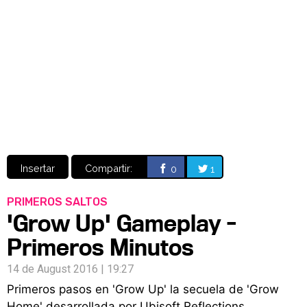
Video
CÓMICS
MANGA
Insertar
Compartir:
0
1
PRIMEROS SALTOS
'Grow Up' Gameplay -
Primeros Minutos
14 de August 2016 | 19:27
Primeros pasos en 'Grow Up' la secuela de 'Grow
Home' desarrollada por Ubisoft Reflections.