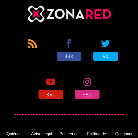
44k
9k
35k
352
Quiénes
Aviso Legal
Política de
Política de
Gestionar