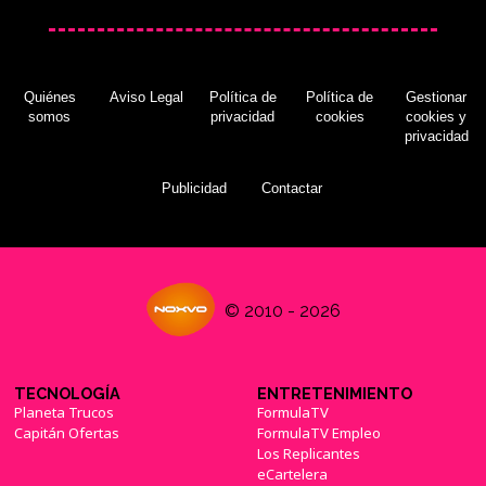
Quiénes
Aviso Legal
Política de
Política de
Gestionar
somos
privacidad
cookies
cookies y
privacidad
Publicidad
Contactar
© 2010 - 2026
TECNOLOGÍA
ENTRETENIMIENTO
Planeta Trucos
FormulaTV
Capitán Ofertas
FormulaTV Empleo
Los Replicantes
eCartelera