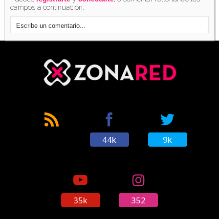
campos a continuación.
44k
9k
35k
352