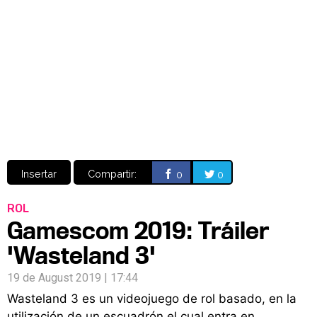
Video
CÓMICS
MANGA
Insertar
Compartir:
0
0
ROL
Gamescom 2019: Tráiler
'Wasteland 3'
19 de August 2019 | 17:44
Wasteland 3 es un videojuego de rol basado, en la
utilización de un escuadrón el cual entra en