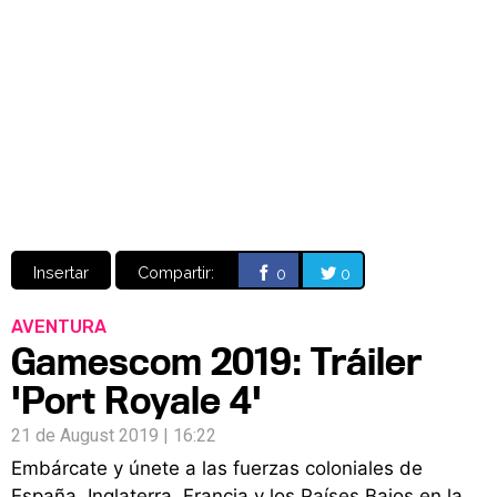
Video
CÓMICS
MANGA
Insertar
Compartir:
0
0
AVENTURA
Gamescom 2019: Tráiler
'Port Royale 4'
21 de August 2019 | 16:22
Embárcate y únete a las fuerzas coloniales de
España, Inglaterra, Francia y los Países Bajos en la