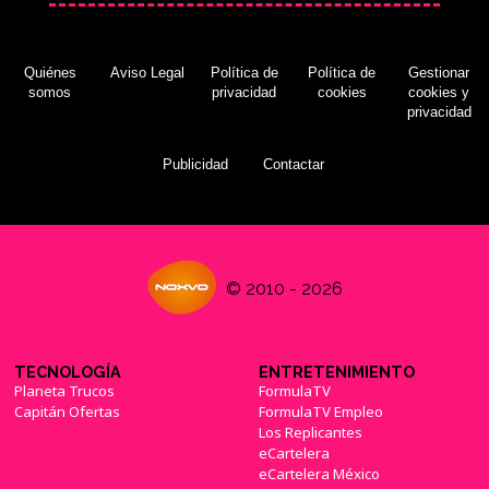
Quiénes
Aviso Legal
Política de
Política de
Gestionar
somos
privacidad
cookies
cookies y
privacidad
Publicidad
Contactar
© 2010 - 2026
TECNOLOGÍA
ENTRETENIMIENTO
Planeta Trucos
FormulaTV
Capitán Ofertas
FormulaTV Empleo
Los Replicantes
eCartelera
eCartelera México