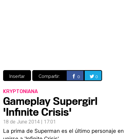
Video
CÓMICS
MANGA
Insertar
Compartir:
0
0
KRYPTONIANA
Gameplay Supergirl
'Infinite Crisis'
18 de June 2014 | 17:01
La prima de Superman es el último personaje en
unirse a 'Infinite Crisis'.