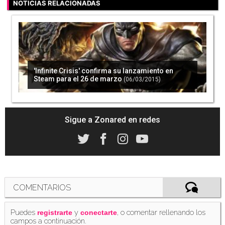
NOTICIAS RELACIONADAS
'Infinite Crisis' confirma su lanzamiento en
Steam para el 26 de marzo
(06/03/2015)
Sigue a Zonared en redes
COMENTARIOS
Puedes
y
, o comentar rellenando los
registrarte
conectarte
campos a continuación.