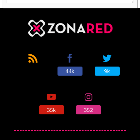
44k
9k
35k
352