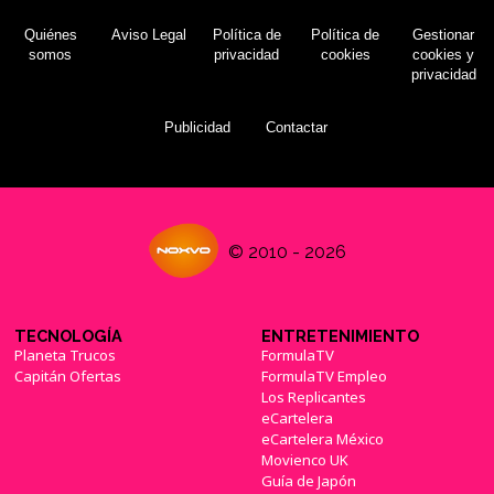
Quiénes
Aviso Legal
Política de
Política de
Gestionar
somos
privacidad
cookies
cookies y
privacidad
Publicidad
Contactar
© 2010 - 2026
TECNOLOGÍA
ENTRETENIMIENTO
Planeta Trucos
FormulaTV
Capitán Ofertas
FormulaTV Empleo
Los Replicantes
eCartelera
eCartelera México
Movienco UK
Guía de Japón