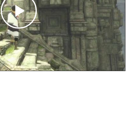
Play
Video