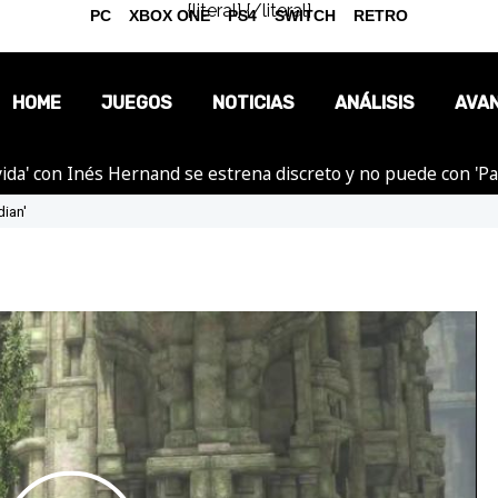
{literal}
{/literal}
PC
XBOX ONE
PS4
SWITCH
RETRO
HOME
JUEGOS
NOTICIAS
ANÁLISIS
AVA
ida' con Inés Hernand se estrena discreto y no puede con 'P
OPINIÓN
dian'
REPORTAJES