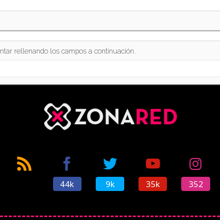
ntar rellenando los campos a continuación.
44k
9k
35k
352