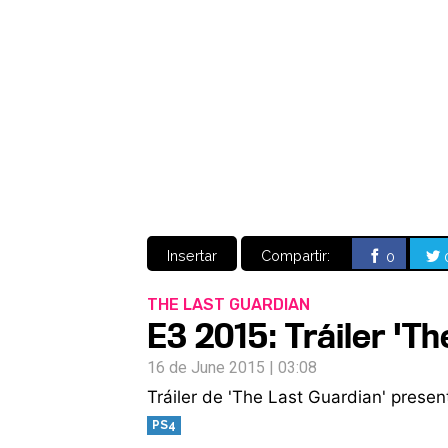
Insertar
Compartir:
0
THE LAST GUARDIAN
E3 2015: Tráiler 'T
16 de June 2015 | 03:08
Tráiler de 'The Last Guardian' prese
PS4