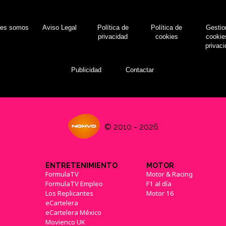
nes somos
Aviso Legal
Política de
Política de
Gestio
privacidad
cookies
cookie
privac
Publicidad
Contactar
© 2010 - 2026
ENTRETENIMIENTO
MOTOR
FormulaTV
Motor & Racing
FormulaTV Empleo
F1 al día
Los Replicantes
Motor 16
eCartelera
eCartelera México
Movienco UK