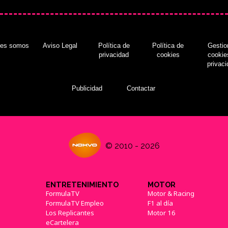
nes somos
Aviso Legal
Política de
Política de
Gestio
privacidad
cookies
cookie
privac
Publicidad
Contactar
© 2010 - 2026
ENTRETENIMIENTO
MOTOR
FormulaTV
Motor & Racing
FormulaTV Empleo
F1 al día
Los Replicantes
Motor 16
eCartelera