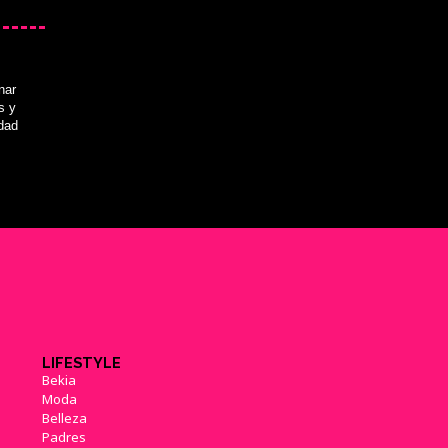
nar
s y
idad
LIFESTYLE
Bekia
Moda
Belleza
Padres