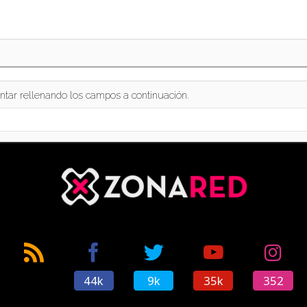
ntar rellenando los campos a continuación.
44k
9k
35k
352