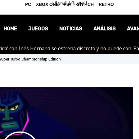
{literal}
{/literal}
PC
XBOX ONE
PS4
SWITCH
RETRO
HOME
JUEGOS
NOTICIAS
ANÁLISIS
AVA
ida' con Inés Hernand se estrena discreto y no puede con 'P
OPINIÓN
 Super Turbo Championship Edition'
REPORTAJES