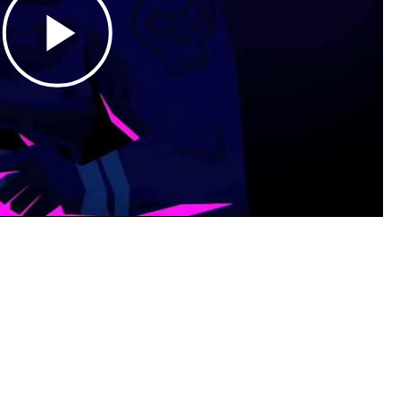
Play
Video