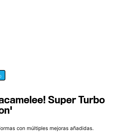
0
Guacamelee! Super Turbo
on'
aformas con múltiples mejoras añadidas.