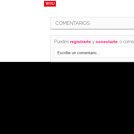
WIIU
COMENTARIOS
Puedes
y
, o come
registrarte
conectarte