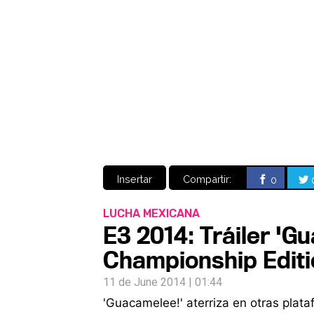
Insertar
Compartir:
0
LUCHA MEXICANA
E3 2014: Tráiler '
Championship Editi
11 de June 2014 | 01:44
'Guacamelee!' aterriza en otras plat