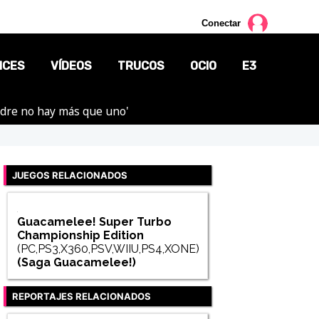
Conectar
NCES
VÍDEOS
TRUCOS
OCIO
E3
adre no hay más que uno'
CINE
TV
JUEGOS RELACIONADOS
CÓMICS
MANGA
Guacamelee! Super Turbo
Championship Edition
(PC,PS3,X360,PSV,WIIU,PS4,XONE)
(Saga
Guacamelee!
)
REPORTAJES RELACIONADOS