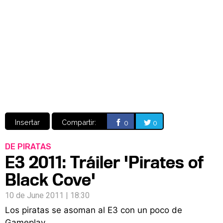
Video
CÓMICS
MANGA
Insertar
Compartir:
0
0
DE PIRATAS
E3 2011: Tráiler 'Pirates of
Black Cove'
10 de June 2011 | 18:30
Los piratas se asoman al E3 con un poco de
Gameplay