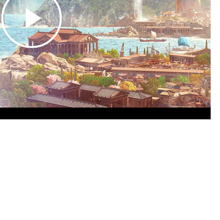
Play
Video