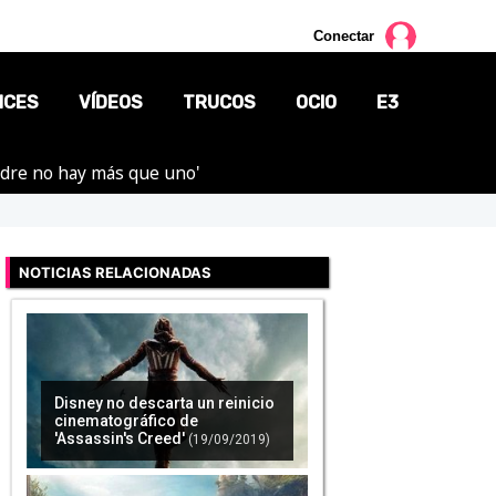
Conectar
NCES
VÍDEOS
TRUCOS
OCIO
E3
adre no hay más que uno'
CINE
TV
NOTICIAS RELACIONADAS
CÓMICS
MANGA
Disney no descarta un reinicio
cinematográfico de
'Assassin's Creed'
(19/09/2019)