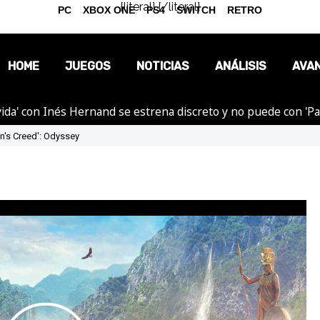
{literal}
{/literal}
PC
XBOX ONE
PS4
SWITCH
RETRO
HOME
JUEGOS
NOTICIAS
ANÁLISIS
AVA
ida' con Inés Hernand se estrena discreto y no puede con 'P
OPINIÓN
n's Creed': Odyssey
REPORTAJES