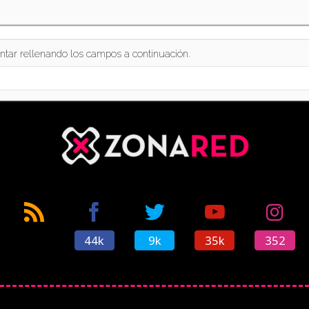
ntar rellenando los campos a continuación.
44k
9k
35k
352