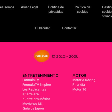
nes somos
Aviso Legal
Política de
Política de
Gestio
privacidad
cookies
cookie
privac
Publicidad
Contactar
© 2010 - 2026
ENTRETENIMIENTO
MOTOR
FormulaTV
Motor & Racing
FormulaTV Empleo
F1 al día
Los Replicantes
Motor 16
eCartelera
eCartelera México
Movienco UK
Guía de Japón