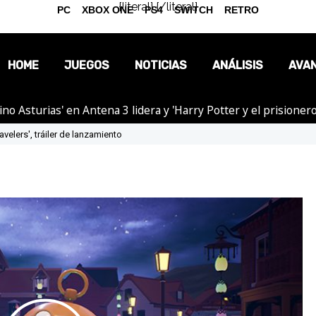
{literal}
{/literal}
PC
XBOX ONE
PS4
SWITCH
RETRO
HOME
JUEGOS
NOTICIAS
ANÁLISIS
AVA
tino Asturias' en Antena 3 lidera y 'Harry Potter y el prision
OPINIÓN
velers', tráiler de lanzamiento
REPORTAJES