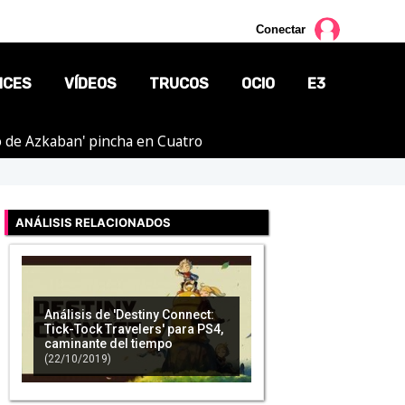
Conectar
NCES
VÍDEOS
TRUCOS
OCIO
E3
ero de Azkaban' pincha en Cuatro
CINE
TV
ANÁLISIS RELACIONADOS
CÓMICS
MANGA
Análisis de 'Destiny Connect:
Tick-Tock Travelers' para PS4,
caminante del tiempo
(22/10/2019)