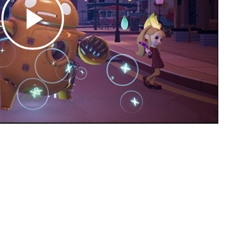
Play
Video