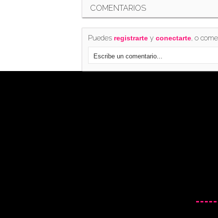
COMENTARIOS
Puedes
y
, o come
registrarte
conectarte