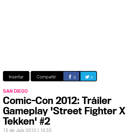
Video
CÓMICS
MANGA
Insertar
Compartir:
0
0
SAN DIEGO
Comic-Con 2012: Tráiler
Gameplay 'Street Fighter X
Tekken' #2
13 de July 2012 | 10:35