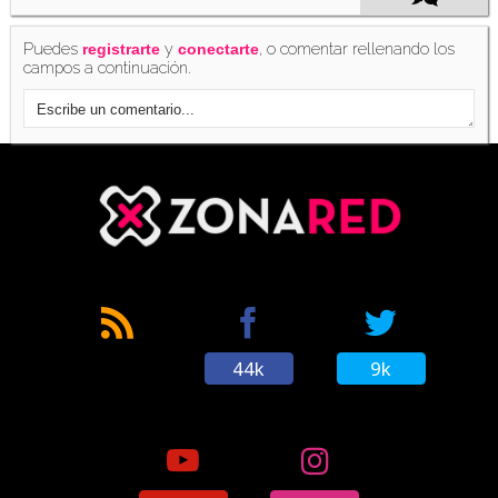
Puedes
y
, o comentar rellenando los
registrarte
conectarte
campos a continuación.
44k
9k