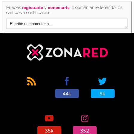
Puedes
y
, o comentar rellenando los
registrarte
conectarte
campos a continuación.
44k
9k
35k
352