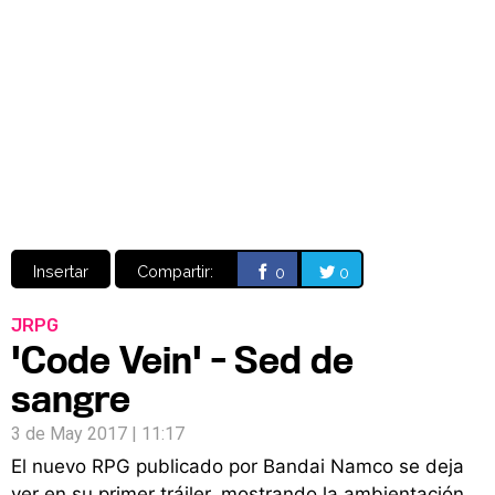
Video
CÓMICS
MANGA
Insertar
Compartir:
0
0
JRPG
'Code Vein' - Sed de
sangre
3 de May 2017 | 11:17
El nuevo RPG publicado por Bandai Namco se deja
ver en su primer tráiler, mostrando la ambientación