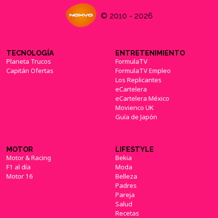
© 2010 - 2026
TECNOLOGÍA
ENTRETENIMIENTO
Planeta Trucos
FormulaTV
Capitán Ofertas
FormulaTV Empleo
Los Replicantes
eCartelera
eCartelera México
Movienco UK
Guía de Japón
MOTOR
LIFESTYLE
Motor & Racing
Bekia
F1 al día
Moda
Motor 16
Belleza
Padres
Pareja
Salud
Recetas