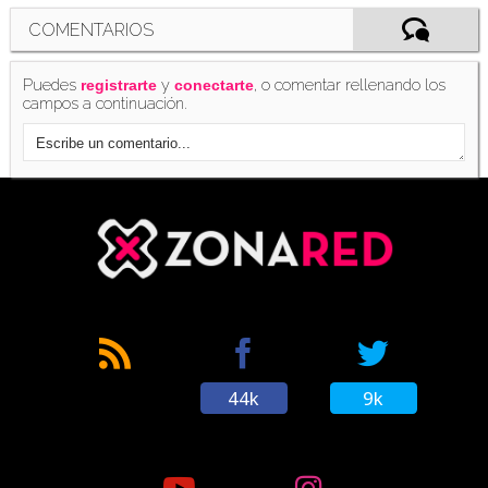
COMENTARIOS
Puedes
y
, o comentar rellenando los
registrarte
conectarte
campos a continuación.
44k
9k