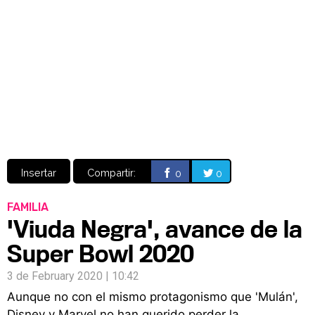
Video
CÓMICS
MANGA
Insertar
Compartir:
0
0
FAMILIA
'Viuda Negra', avance de la
Super Bowl 2020
3 de February 2020 | 10:42
Aunque no con el mismo protagonismo que 'Mulán',
Disney y Marvel no han querido perder la