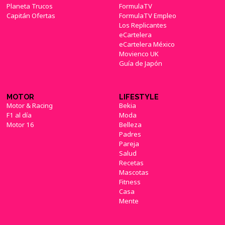
Planeta Trucos
FormulaTV
Capitán Ofertas
FormulaTV Empleo
Los Replicantes
eCartelera
eCartelera México
Movienco UK
Guía de Japón
MOTOR
LIFESTYLE
Motor & Racing
Bekia
F1 al día
Moda
Motor 16
Belleza
Padres
Pareja
Salud
Recetas
Mascotas
Fitness
Casa
Mente