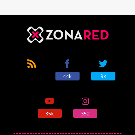
44k
9k
35k
352