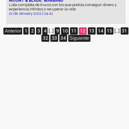
MOUNT & BLADE: WARBAND
Lista completa de trucos con los que podrás conseguir dinero y
experiencia infinitos o recuperar la vida.
21 de January 2011 | 14:41
1
2
3
4
[...]
9
10
11
12
13
14
15
[...]
31
Anterior
32
33
34
Siguiente