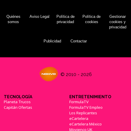
Quiénes
Aviso Legal
Política de
Política de
Gestionar
somos
privacidad
cookies
cookies y
privacidad
Publicidad
Contactar
© 2010 - 2026
TECNOLOGÍA
ENTRETENIMIENTO
Planeta Trucos
FormulaTV
Capitán Ofertas
FormulaTV Empleo
Los Replicantes
eCartelera
eCartelera México
Movienco UK