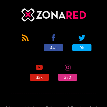
44k
9k
35k
352