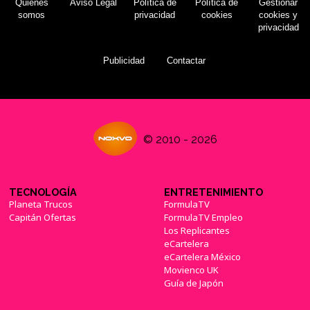
Quiénes
Aviso Legal
Política de
Política de
Gestionar
somos
privacidad
cookies
cookies y
privacidad
Publicidad
Contactar
© 2010 - 2026
TECNOLOGÍA
ENTRETENIMIENTO
Planeta Trucos
FormulaTV
Capitán Ofertas
FormulaTV Empleo
Los Replicantes
eCartelera
eCartelera México
Movienco UK
Guía de Japón