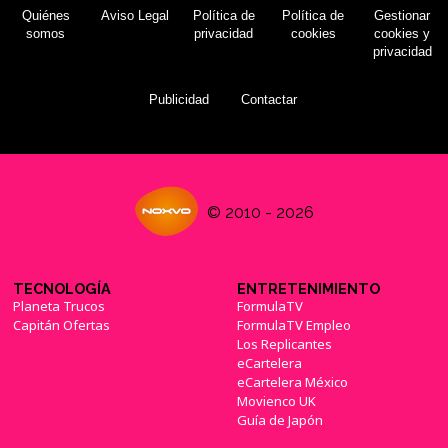
Quiénes
Aviso Legal
Política de
Política de
Gestionar
somos
privacidad
cookies
cookies y
privacidad
Publicidad
Contactar
© 2010 - 2026
TECNOLOGÍA
ENTRETENIMIENTO
Planeta Trucos
FormulaTV
Capitán Ofertas
FormulaTV Empleo
Los Replicantes
eCartelera
eCartelera México
Movienco UK
Guía de Japón