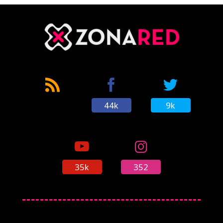
44k
9k
35k
352