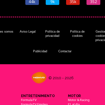
44k
9k
35k
352
nes somos
Aviso Legal
Política de
Política de
Gestio
privacidad
cookies
cookie
privac
Publicidad
Contactar
© 2010 - 2026
ENTRETENIMIENTO
MOTOR
FormulaTV
Motor & Racing
FormulaTV Empleo
F1 al día