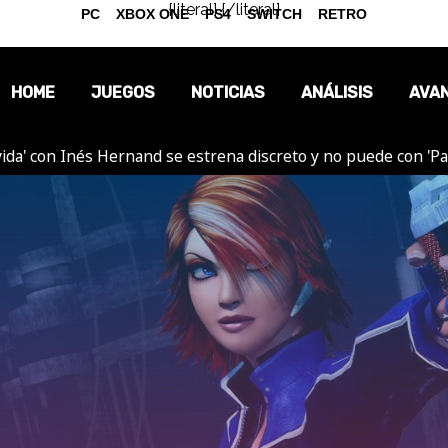
{literal}
{/literal}
PC
XBOX ONE
PS4
SWITCH
RETRO
HOME
JUEGOS
NOTICIAS
ANÁLISIS
AVA
ida' con Inés Hernand se estrena discreto y no puede con 'P
OPINIÓN
REPORTAJES