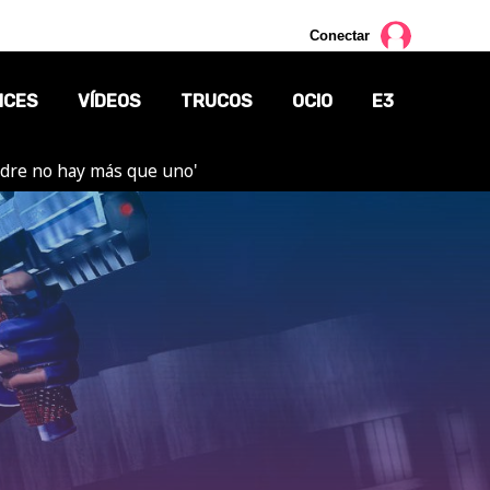
Conectar
NCES
VÍDEOS
TRUCOS
OCIO
E3
adre no hay más que uno'
CINE
TV
CÓMICS
MANGA