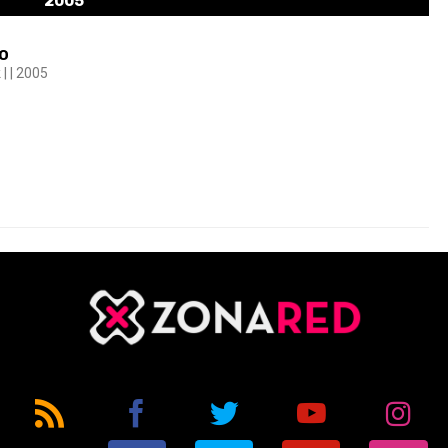
2005
o
| | 2005