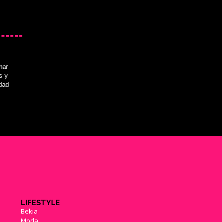
nar
s y
idad
LIFESTYLE
Bekia
Moda