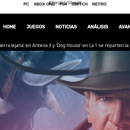
{literal}
{/literal}
PC
XBOX ONE
PS4
SWITCH
RETRO
HOME
JUEGOS
NOTICIAS
ANÁLISIS
AVA
ierra lejana' en Antena 3 y 'Dog House' en La 1 se reparten l
OPINIÓN
REPORTAJES