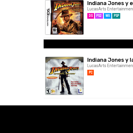
Indiana Jones y e
LucasArts Entertainment 
DS
PS2
WII
PSP
Indiana Jones y l
LucasArts Entertainment 
PC