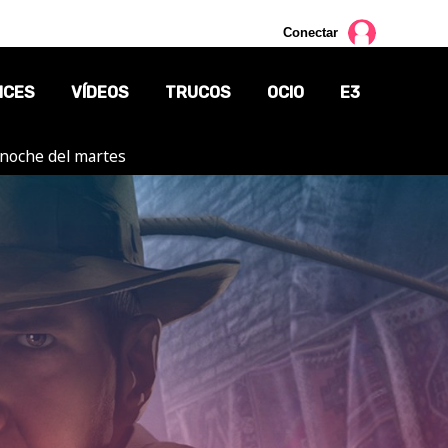
Conectar
NCES
VÍDEOS
TRUCOS
OCIO
E3
a noche del martes
CINE
TV
CÓMICS
MANGA