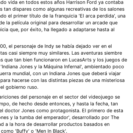
ado vida en todos estos años Harrison Ford ya contaba
as tan dispares como algunas recreativas de los salones
 el primer título de la franquicia 'El arca perdida', una
 la película original para desarrollar un arcade que
icia que, por éxito, ha llegado a adaptarse hasta al
00, el personaje de Indy se había dejado ver en el
as casi siempre muy similares. Las aventuras siembre
as que tan bien funcionaron en LucasArts y los juegos de
 'Indiana Jones y la Máquina Infernal', ambientado poco
uerra mundial, con un Indiana Jones que deberá viajar
 para hacerse con las distintas piezas de una misteriosa
el gobierno ruso.
ariciones del personaje en el sector del videojuego se
mpo, de hecho desde entonces, y hasta la fecha, tan
 el doctor Jones como protagonista. El primero de esta
ones y la tumba del emperador', desarrollado por The
ad a la hora de desarrollar productos basados en
 como 'Buffy' o 'Men In Black'.