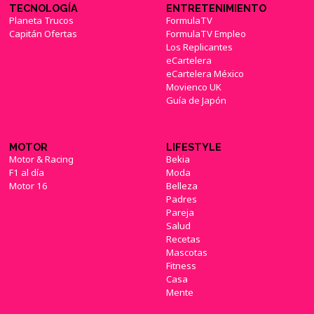
TECNOLOGÍA
ENTRETENIMIENTO
Planeta Trucos
FormulaTV
Capitán Ofertas
FormulaTV Empleo
Los Replicantes
eCartelera
eCartelera México
Movienco UK
Guía de Japón
MOTOR
LIFESTYLE
Motor & Racing
Bekia
F1 al día
Moda
Motor 16
Belleza
Padres
Pareja
Salud
Recetas
Mascotas
Fitness
Casa
Mente