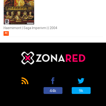
Haemimont | Saga Imperivm | | 2004
PC
44k
9k