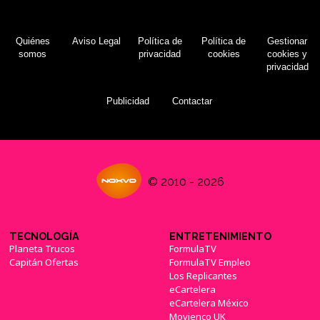
Quiénes
Aviso Legal
Política de
Política de
Gestionar
somos
privacidad
cookies
cookies y
privacidad
Publicidad
Contactar
© 2010 - 2026
TECNOLOGÍA
ENTRETENIMIENTO
Planeta Trucos
FormulaTV
Capitán Ofertas
FormulaTV Empleo
Los Replicantes
eCartelera
eCartelera México
Movienco UK