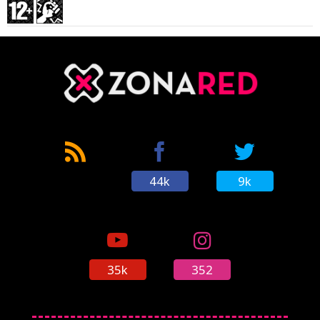
44k
9k
35k
352