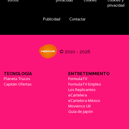
somos
privacidad
cookies
cookies y
privacidad
Publicidad
Contactar
© 2010 - 2026
TECNOLOGÍA
ENTRETENIMIENTO
Planeta Trucos
FormulaTV
Capitán Ofertas
FormulaTV Empleo
Los Replicantes
eCartelera
eCartelera México
Movienco UK
Guía de Japón