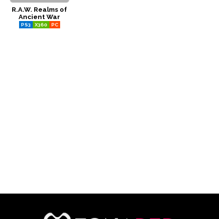
R.A.W. Realms of
CÓMICS
Ancient War
PS3
X360
PC
MANGA