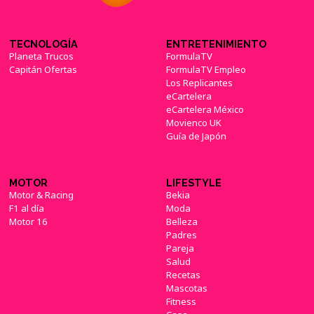
TECNOLOGÍA
ENTRETENIMIENTO
Planeta Trucos
FormulaTV
Capitán Ofertas
FormulaTV Empleo
Los Replicantes
eCartelera
eCartelera México
Movienco UK
Guía de Japón
MOTOR
LIFESTYLE
Motor & Racing
Bekia
F1 al día
Moda
Motor 16
Belleza
Padres
Pareja
Salud
Recetas
Mascotas
Fitness