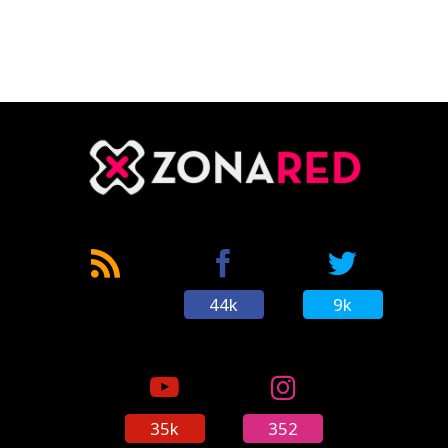
CÓMICS
MANGA
44k
9k
35k
352