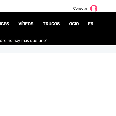
Conectar
NCES
VÍDEOS
TRUCOS
OCIO
E3
adre no hay más que uno'
CINE
TV
CÓMICS
MANGA