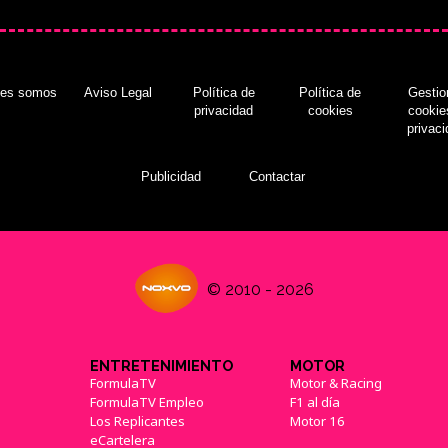
nes somos
Aviso Legal
Política de
Política de
Gestio
privacidad
cookies
cookie
privac
Publicidad
Contactar
© 2010 - 2026
ENTRETENIMIENTO
MOTOR
FormulaTV
Motor & Racing
FormulaTV Empleo
F1 al día
Los Replicantes
Motor 16
eCartelera