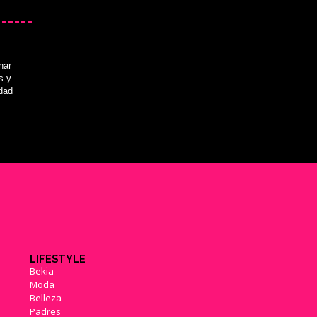
nar
s y
idad
LIFESTYLE
Bekia
Moda
Belleza
Padres