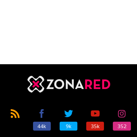
44k
9k
35k
352