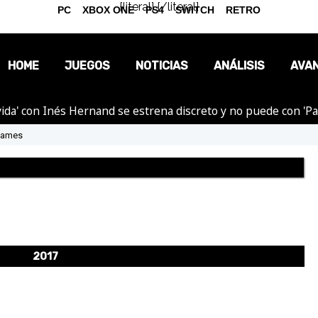
{literal}
{/literal}
PC
XBOX ONE
PS4
SWITCH
RETRO
HOME
JUEGOS
NOTICIAS
ANÁLISIS
AVA
ida' con Inés Hernand se estrena discreto y no puede con 'P
OPINIÓN
Games
REPORTAJES
2017