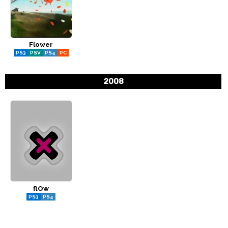
Flower
PS3
PSV
PS4
PC
2008
flOw
PS3
PS4