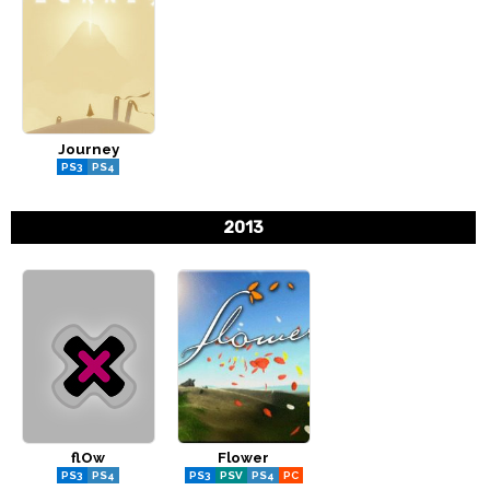
Journey
PS3
PS4
2013
flOw
Flower
PS3
PS4
PS3
PSV
PS4
PC