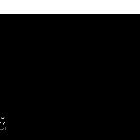
nar
s y
idad