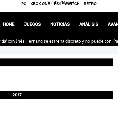
{literal}
{/literal}
PC
XBOX ONE
PS4
SWITCH
RETRO
HOME
JUEGOS
NOTICIAS
ANÁLISIS
AVA
ida' con Inés Hernand se estrena discreto y no puede con 'P
OPINIÓN
REPORTAJES
2017