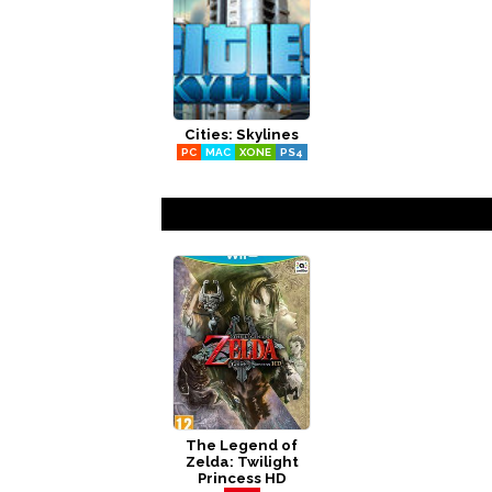
Cities: Skylines
PC
MAC
XONE
PS4
The Legend of
Zelda: Twilight
Princess HD