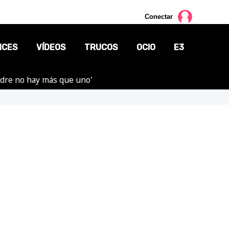
Conectar
NCES
VÍDEOS
TRUCOS
OCIO
E3
adre no hay más que uno'
CINE
TV
CÓMICS
MANGA