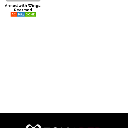
Armed with Wings:
CÓMICS
Rearmed
PC
PS4
XONE
MANGA